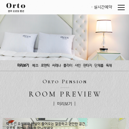
실시간예약
미리보기
베쏘
로맨틱
씨레나
플라이
샤인
판타지
단체룸
독채
ㆍ
ㆍ
ㆍ
ㆍ
ㆍ
ㆍ
ㆍ
ㆍ
Orto Pension
ROOM PREVIEW
| 미리보기 |
탁 트인 오션뷰와 햇살이 들어오는 깔끔하고 편안한 공간,
오르토 펜션의 객실을 만나보세요.